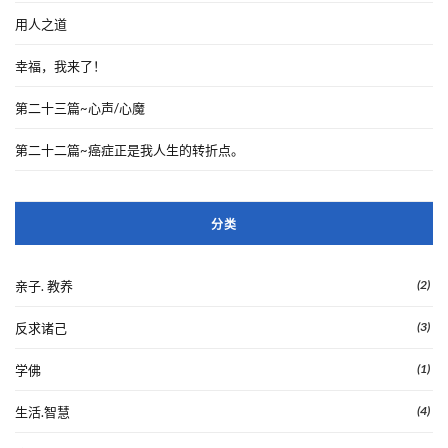
用人之道
幸福，我来了！
第二十三篇~心声/心魔
第二十二篇~癌症正是我人生的转折点。
分类
(2)
亲子. 教养
(3)
反求诸己
(1)
学佛
(4)
生活.智慧