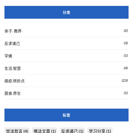
分类
(2)
亲子. 教养
(3)
反求诸己
(1)
学佛
(4)
生活.智慧
(23)
癌症.转折点
(1)
蔬食.养生
标签
世法哲言
(4)
佛法文章
(1)
反求诸己
(1)
学习分享
(1)