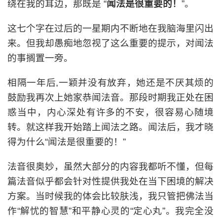
绕在我的耳边，那既是 “
闻法是很重要的！
”。
这七个字在过后的一星期内不断地在我脑海里闪出
来。但我却愚痴地忽视了这么重要的提示，对闻法
的事搁置一旁。
相隔一年后,一颖并没有放弃，她还是不厌其烦的
鼓励我再次上她家恭闻法音。那段时期我正处在困
惑当中，内心深处有许多的不安，很容易心随境
转。就这样我开始踏上闻法之路。闻法后，我才晓
得为什么“闻法是很重要的！”
法音很奥妙，虽然大部分的内容我都听不懂，但每
篇法音似乎都会针对性提供我处在当下困境的解决
方案。当时候我的体会比较肤浅，我只管把佛法当
作“解忧的智慧”和平静心灵的“定心丸”。我完全没