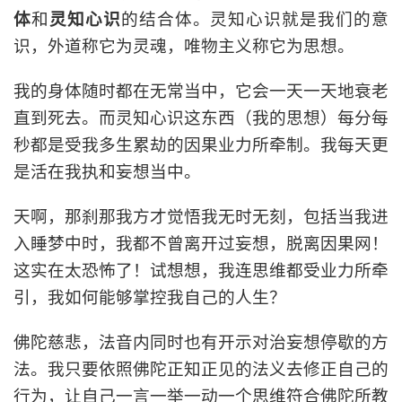
体
和
灵知心识
的结合体。灵知心识就是我们的意
识，外道称它为灵魂，唯物主义称它为思想。
我的身体随时都在无常当中，它会一天一天地衰老
直到死去。而灵知心识这东西（我的思想）每分每
秒都是受我多生累劫的因果业力所牵制。我每天更
是活在我执和妄想当中。
天啊，那刹那我方才觉悟我无时无刻，包括当我进
入睡梦中时，我都不曾离开过妄想，脱离因果网！
这实在太恐怖了！
试想想，我连思维都受业力所牵
引，我如何能够掌控我自己的人生？
佛陀慈悲，法音内同时也有开示对治妄想停歇的方
法。我只要依照佛陀正知正见的法义去修正自己的
行为，让自己一言一举一动一个思维符合佛陀所教