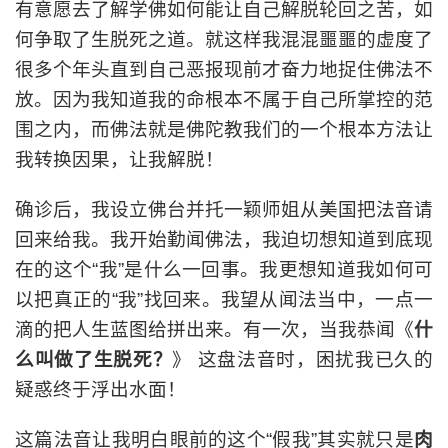
有意愿去了解学佛如何能让自己解脱轮回之苦，如
何争取了生脱死之道。就这样我混混噩噩的虚度了
很多个年头直到自己恶报现前才奋力地捉住佛法不
放。因为我知道我的命根本不属于自己所掌控的范
围之内，而佛法就是佛陀教我们的一个根本方法让
我转换因果，让我解脱！
确诊后，我设立佛台并托一颖师姐从美国把法音请
回来给我。我开始勤闻佛法，我迫切想知道到底现
在的这个“我”是什么一回事。我更想知道我如何可
以把真正的“我”找回来。我望从闻法当中，一点一
滴的把人生蓝图给拼出来。有一次，当我恭闻《
什
么叫做了生脱死？
》 这盘法音时，困扰我已久的
疑惑终于浮出水面！
这篇法音让我明白眼前的这个“假我”其实就只是
肉