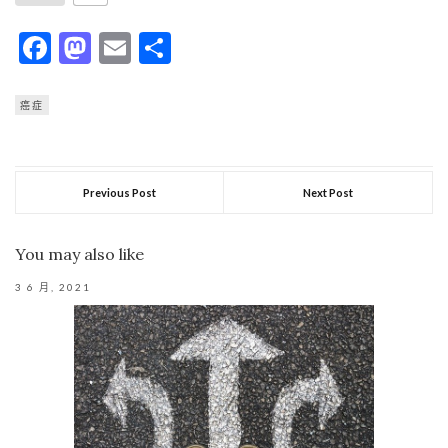
Facebook
Mastodon
Email
分
享
癌症
Previous Post
Next Post
You may also like
3 6 月, 2021