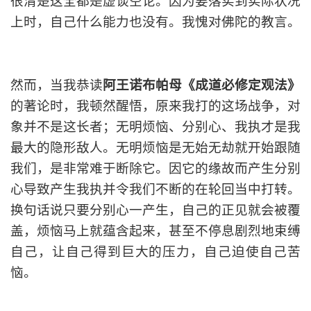
很清楚这全都是虚谈空论。因为要落实到实际状况
上时，自己什么能力也没有。我愧对佛陀的教言。
然而，当我恭读
阿王诺布帕母《成道必修定观法》
的著论时，我顿然醒悟，原来我打的这场战争，对
象并不是这长者；无明烦恼、分别心、我执才是我
最大的隐形敌人。无明烦恼是无始无劫就开始跟随
我们，是非常难于断除它。因它的缘故而产生分别
心导致产生我执并令我们不断的在轮回当中打转。
换句话说只要分别心一产生，自己的正见就会被覆
盖，烦恼马上就蕴含起来，甚至不停息剧烈地束缚
自己，让自己得到巨大的压力，自己迫使自己苦
恼。