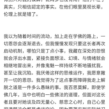
真实，只相信認定的事实。在他们眼里莫视长辈，
伦理上就是错了。
我以为随着时间的流动，加上走在学佛的路上，一
切恩怨会逐渐退去。但我慢慢发现只要这长者再次
启动机制，哪怕只是丁点小事，我藏在深处的怨恨
就会浮出水面，紧接负面想法、幻境、与情绪就会
相继地冒出来，并像鬼魅一样持续不断地骚扰我，
甚至让我沉陷。我厌倦这样的思维运作，我愿意撇
开一切的恩怨。我觉得为了这点事而障碍我走上解
脱之道是一件多么愚昧的事。我百思莫解，即使学
佛几年，当中也明白一些佛法的道理，但面对这长
者且要对她谈及四无量心、慈悲之心时，自己心里