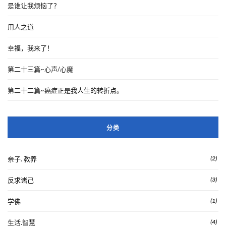
是谁让我烦恼了？
用人之道
幸福，我来了！
第二十三篇~心声/心魔
第二十二篇~癌症正是我人生的转折点。
分类
(2)
亲子. 教养
(3)
反求诸己
(1)
学佛
(4)
生活.智慧