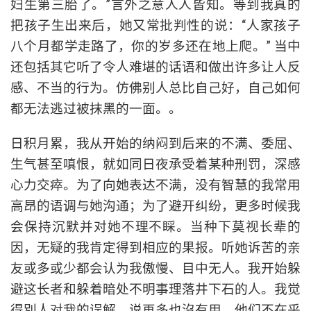
妇生第三胎了。”言外之意人人皆知。等到我真的
把孩子生出来后，她又常批判性的说：“人家孩子
八个月都学走路了，你的岁多还在地上爬。” 当中
还包括其它听了令人难堪的话语和做出许多让人反
感、不当的行为。仿佛别人总比自己好，自己如何
都无法逃过被抹黑的一面。。
日积月累，我从开始的纳闷到后来的不满、委屈、
生气甚至嗔恨，就如同日夜承受着某种刑罚，深感
心力交瘁。为了向她表达不满，没有智慧的我常用
高昂的语调与她沟通；为了避开纠纷，更多时候我
会保持沉默并对她不理不睬。当种下莫视长辈的
因，无疑的我肯定得到相应的果报。听她诉苦的亲
友或多或少都会认为我傲慢、目中无人。我开始躲
避这长者和躲着暗处不明事理落井下石的人。我觉
得別人对我的误解，说再多也沒有用，他们不在乎