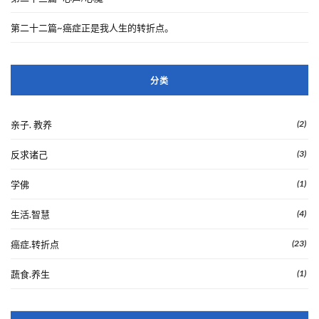
第二十二篇~癌症正是我人生的转折点。
分类
(2)
亲子. 教养
(3)
反求诸己
(1)
学佛
(4)
生活.智慧
(23)
癌症.转折点
(1)
蔬食.养生