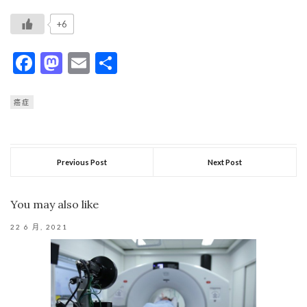
+6
Facebook
Mastodon
Email
分
享
癌症
Previous Post
Next Post
You may also like
22 6 月, 2021